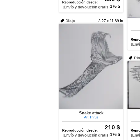
Reproducción desde:
176 $
¡Envío y devolución gratis!
Dibujo
8.27 x 11.69 in
Repro
¡Enví
Dib
Snake attack
Art Thrus
210 $
Reproducción desde:
Repro
176 $
¡Envío y devolución gratis!
¡Enví