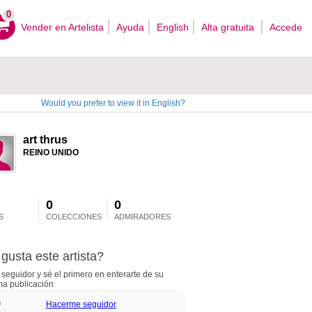
0
Vender en Artelista
Ayuda
English
Alta gratuita
Accede
Would you prefer to view it in English?
art thrus
REINO UNIDO
0
0
S
COLECCIONES
ADMIRADORES
gusta este artista?
seguidor y sé el primero en enterarte de su
ma publicación
Hacerme seguidor