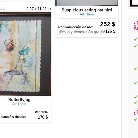
tura
8.27 x 11.81 in
Suspicious acting bat bird
Art Thrus
¿
252 $
Reproducción desde:
Ar
176 $
¡Envío y devolución gratis!
Butterflyjug
Art Thrus
¿
Vendida
ducción desde:
176 $