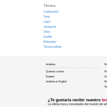
Técnica
Carboncillo
Tinta
Lápiz
Sanguina
Otros
Grafito
Rotulador
Técnica Mixta
Artelista
Re
Quiénes somos
Po
Empleo
Gu
Artelista in English
R
Se
¿Te gustaría recibir nuestro
bo
La última hora y novedades del mundo del art