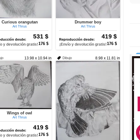
Curious orangutan
Drummer boy
Art Thrus
Art Thrus
531 $
419 $
ducción desde:
Reproducción desde:
176 $
176 $
o y devolución gratis!
¡Envío y devolución gratis!
ujo
13.98 x 10.94 in
Dibujo
8.98 x 11.81 in
Wings of owl
Art Thrus
419 $
ducción desde:
176 $
o y devolución gratis!