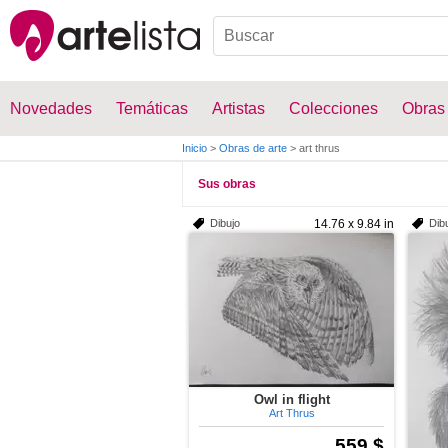
Novedades
Temáticas
Artistas
Colecciones
Obras
Inicio
>
Obras de arte
>
art thrus
Sus obras
Dibujo
14.76 x 9.84 in
Dib
Owl in flight
Art Thrus
559 $