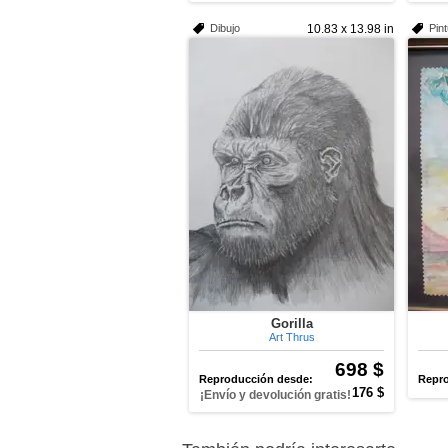
Dibujo
10.83 x 13.98 in
Pin
Gorilla
Art Thrus
698 $
Reproducción desde:
Repro
176 $
¡Envío y devolución gratis!