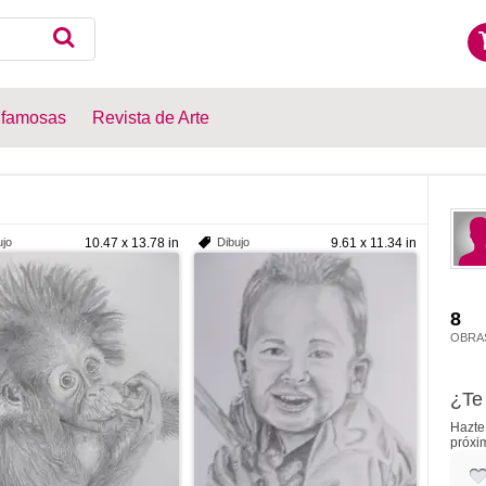
 famosas
Revista de Arte
ujo
10.47 x 13.78 in
Dibujo
9.61 x 11.34 in
8
OBRA
¿Te 
Hazte 
próxi