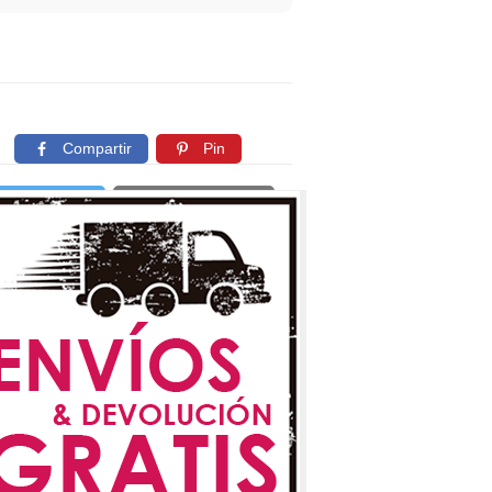
Compartir
Pin
Twittear
Copiar enlace